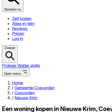
Bereken nu
Zelf kopen
Alles-in-één
Reviews
Prijzen
Log in
Zoeken
Probeer Walter gratis
Open menu
Home
/
Gemeente Coevorden
Close menu
/
Coevorden
/
Nieuwe Krim
Een woning kopen in Nieuwe Krim, Coe