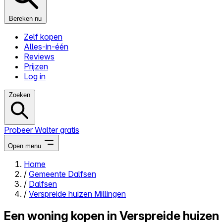
Bereken nu
Zelf kopen
Alles-in-één
Reviews
Prijzen
Log in
Zoeken
Probeer Walter gratis
Open menu
Home
/
Gemeente Dalfsen
Close menu
/
Dalfsen
/
Verspreide huizen Millingen
Een woning kopen in Verspreide huizen 