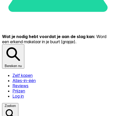
Wat je nodig hebt voordat je aan de slag kan:
Word
een erkend makelaar in je buurt (grapje).
Bereken nu
Zelf kopen
Alles-in-één
Reviews
Prijzen
Log in
Zoeken