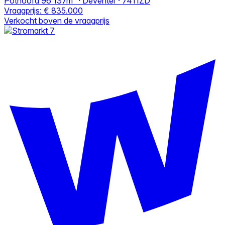
Pothoofd 96
137m² · Deventer · 7411ZD
Vraagprijs:
€ 835.000
Verkocht boven de vraagprijs