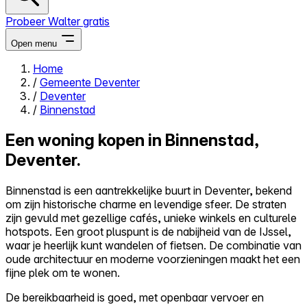
Probeer Walter gratis
Open menu
Home
/
Gemeente Deventer
Close menu
/
Deventer
/
Binnenstad
Een woning kopen in Binnenstad,
Deventer.
Zelf kopen
Alles-in-één
Binnenstad is een aantrekkelijke buurt in Deventer, bekend
Reviews
om zijn historische charme en levendige sfeer. De straten
Prijzen
zijn gevuld met gezellige cafés, unieke winkels en culturele
hotspots. Een groot pluspunt is de nabijheid van de IJssel,
Log in
waar je heerlijk kunt wandelen of fietsen. De combinatie van
Probeer Walter gratis
oude architectuur en moderne voorzieningen maakt het een
fijne plek om te wonen.
De bereikbaarheid is goed, met openbaar vervoer en