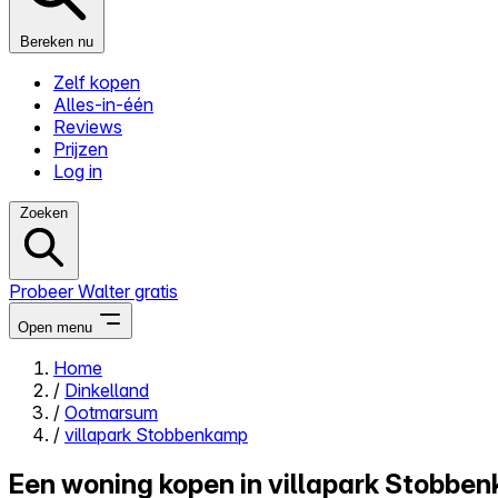
Bereken nu
Zelf kopen
Alles-in-één
Reviews
Prijzen
Log in
Zoeken
Probeer Walter gratis
Open menu
Home
/
Dinkelland
Close menu
/
Ootmarsum
/
villapark Stobbenkamp
Een woning kopen in villapark Stobb