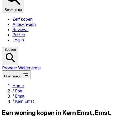
Bereken nu
Zelf kopen
Alles-in-één
Reviews
Prijzen
Log in
Zoeken
Probeer Walter gratis
Open menu
Home
/
Epe
Close menu
/
Emst
/
Kern Emst
Een woning kopen in Kern Emst, Emst.