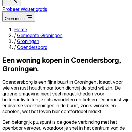
Probeer Walter gratis
Open menu
Home
/
Gemeente Groningen
Close menu
/
Groningen
/
Coendersborg
Een woning kopen in Coendersborg,
Groningen.
Zelf kopen
Alles-in-één
Coendersborg is een fijne buurt in Groningen, ideaal voor
Reviews
wie van rust houdt maar toch dichtbij de stad wil zijn. De
Prijzen
groene omgeving biedt veel mogelijkheden voor
buitenactiviteiten, zoals wandelen en fietsen. Daarnaast zijn
Log in
er diverse voorzieningen in de buurt, zoals winkels en
Probeer Walter gratis
scholen, wat het leven hier comfortabel maakt.
Een belangrijk pluspunt is de goede verbinding met het
openbaar vervoer, waardoor je snel in het centrum van de