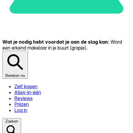
Wat je nodig hebt voordat je aan de slag kan:
Word
een erkend makelaar in je buurt (grapje).
Bereken nu
Zelf kopen
Alles-in-één
Reviews
Prijzen
Log in
Zoeken