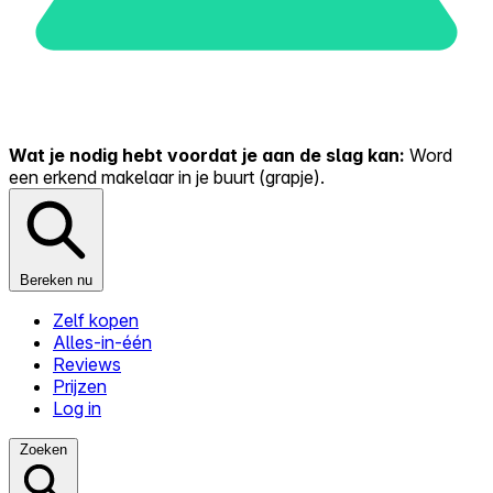
Wat je nodig hebt voordat je aan de slag kan:
Word
een erkend makelaar in je buurt (grapje).
Bereken nu
Zelf kopen
Alles-in-één
Reviews
Prijzen
Log in
Zoeken