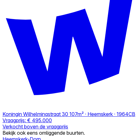
Koningin Wilhelminastraat 30
107m² · Heemskerk · 1964CB
Vraagprijs:
€ 495.000
Verkocht boven de vraagprijs
Bekijk ook eens omliggende buurten.
Heemskerk-Dorp