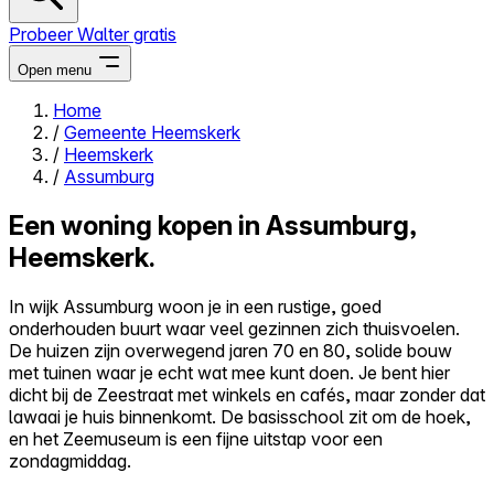
Probeer Walter gratis
Open menu
Home
/
Gemeente Heemskerk
Close menu
/
Heemskerk
/
Assumburg
Een woning kopen in Assumburg,
Heemskerk.
Zelf kopen
Alles-in-één
In wijk Assumburg woon je in een rustige, goed
Reviews
onderhouden buurt waar veel gezinnen zich thuisvoelen.
Prijzen
De huizen zijn overwegend jaren 70 en 80, solide bouw
met tuinen waar je echt wat mee kunt doen. Je bent hier
Log in
dicht bij de Zeestraat met winkels en cafés, maar zonder dat
Probeer Walter gratis
lawaai je huis binnenkomt. De basisschool zit om de hoek,
en het Zeemuseum is een fijne uitstap voor een
zondagmiddag.