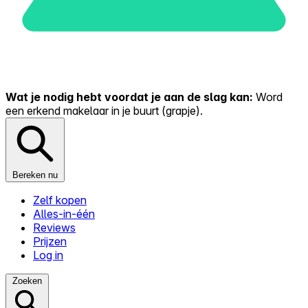
Wat je nodig hebt voordat je aan de slag kan:
Word
een erkend makelaar in je buurt (grapje).
Bereken nu
Zelf kopen
Alles-in-één
Reviews
Prijzen
Log in
Zoeken