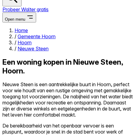
Probeer Walter gratis
Open menu
Home
/
Gemeente Hoorn
Close menu
/
Hoorn
/
Nieuwe Steen
Een woning kopen in Nieuwe Steen,
Hoorn.
Zelf kopen
Alles-in-één
Nieuwe Steen is een aantrekkelijke buurt in Hoorn, perfect
Reviews
voor wie houdt van een rustige omgeving met gemakkelijke
Prijzen
toegang tot voorzieningen. De nabijheid van het water biedt
mogelijkheden voor recreatie en ontspanning. Daarnaast
Log in
zijn er diverse winkels en eetgelegenheden in de buurt, wat
Probeer Walter gratis
het leven hier comfortabel maakt.
De bereikbaarheid van het openbaar vervoer is een
pluspunt, waardoor je snel in de stad bent voor werk of