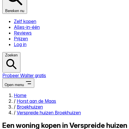
Bereken nu
Zelf kopen
Alles-in-één
Reviews
Prijzen
Log in
Zoeken
Probeer Walter gratis
Open menu
Home
/
Horst aan de Maas
Close menu
/
Broekhuizen
/
Verspreide huizen Broekhuizen
Een woning kopen in Verspreide huizen