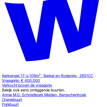
Kerksingel 17-a
109m² · Berkel en Rodenrijs · 2651CC
Vraagprijs:
€ 400.000
Verkocht boven de vraagprijs
Bekijk ook eens omliggende buurten.
Annie M.G. Schmidtpark Midden, Bergschenhoek
Oranjebuurt
Parkbuurt