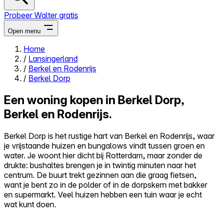
Probeer Walter gratis
Open menu
Home
/
Lansingerland
Close menu
/
Berkel en Rodenrijs
/
Berkel Dorp
Een woning kopen in Berkel Dorp,
Berkel en Rodenrijs.
Zelf kopen
Alles-in-één
Berkel Dorp is het rustige hart van Berkel en Rodenrijs, waar
Reviews
je vrijstaande huizen en bungalows vindt tussen groen en
Prijzen
water. Je woont hier dicht bij Rotterdam, maar zonder de
drukte: bushaltes brengen je in twintig minuten naar het
Log in
centrum. De buurt trekt gezinnen aan die graag fietsen,
Probeer Walter gratis
want je bent zo in de polder of in de dorpskern met bakker
en supermarkt. Veel huizen hebben een tuin waar je echt
wat kunt doen.