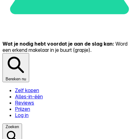
Wat je nodig hebt voordat je aan de slag kan:
Word
een erkend makelaar in je buurt (grapje).
Bereken nu
Zelf kopen
Alles-in-één
Reviews
Prijzen
Log in
Zoeken