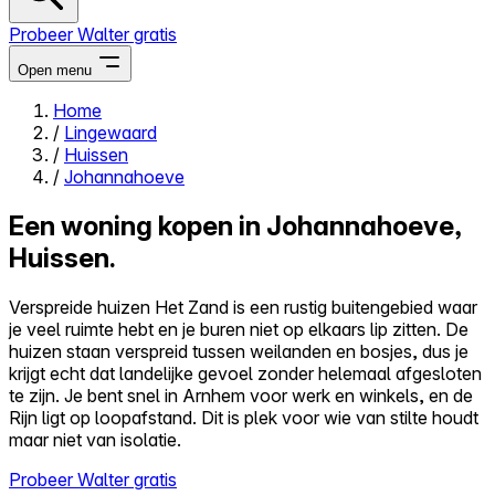
Probeer Walter gratis
Open menu
Home
/
Lingewaard
Close menu
/
Huissen
/
Johannahoeve
Een woning kopen in Johannahoeve,
Huissen.
Zelf kopen
Alles-in-één
Verspreide huizen Het Zand is een rustig buitengebied waar
Reviews
je veel ruimte hebt en je buren niet op elkaars lip zitten. De
Prijzen
huizen staan verspreid tussen weilanden en bosjes, dus je
krijgt echt dat landelijke gevoel zonder helemaal afgesloten
Log in
te zijn. Je bent snel in Arnhem voor werk en winkels, en de
Probeer Walter gratis
Rijn ligt op loopafstand. Dit is plek voor wie van stilte houdt
maar niet van isolatie.
Probeer Walter gratis