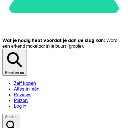
Wat je nodig hebt voordat je aan de slag kan:
Word
een erkend makelaar in je buurt (grapje).
Bereken nu
Zelf kopen
Alles-in-één
Reviews
Prijzen
Log in
Zoeken