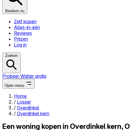
Bereken nu
Zelf kopen
Alles-in-één
Reviews
Prijzen
Log in
Zoeken
Probeer Walter gratis
Open menu
Home
/
Losser
Close menu
/
Overdinkel
/
Overdinkel kern
Een woning kopen in Overdinkel kern, O