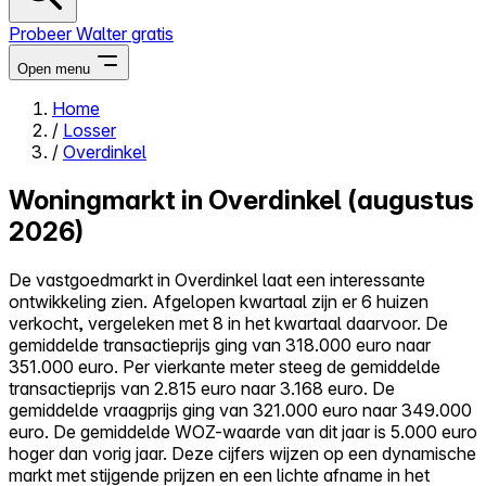
Probeer Walter gratis
Open menu
Home
/
Losser
Close menu
/
Overdinkel
Woningmarkt in Overdinkel (augustus
2026)
Zelf kopen
De vastgoedmarkt in Overdinkel laat een interessante
Alles-in-één
ontwikkeling zien. Afgelopen kwartaal zijn er 6 huizen
Reviews
verkocht, vergeleken met 8 in het kwartaal daarvoor. De
Prijzen
gemiddelde transactieprijs ging van 318.000 euro naar
351.000 euro. Per vierkante meter steeg de gemiddelde
Log in
transactieprijs van 2.815 euro naar 3.168 euro. De
Probeer Walter gratis
gemiddelde vraagprijs ging van 321.000 euro naar 349.000
euro. De gemiddelde WOZ-waarde van dit jaar is 5.000 euro
hoger dan vorig jaar. Deze cijfers wijzen op een dynamische
markt met stijgende prijzen en een lichte afname in het