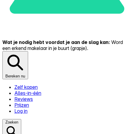
Wat je nodig hebt voordat je aan de slag kan:
Word
een erkend makelaar in je buurt (grapje).
Bereken nu
Zelf kopen
Alles-in-één
Reviews
Prijzen
Log in
Zoeken