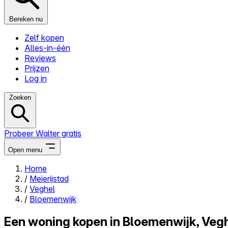
Bereken nu
Zelf kopen
Alles-in-één
Reviews
Prijzen
Log in
Zoeken
Probeer Walter gratis
Open menu
Home
/
Meierijstad
Close menu
/
Veghel
/
Bloemenwijk
Een woning kopen in Bloemenwijk, Vegh