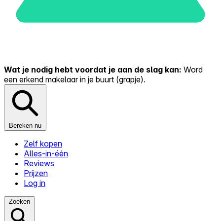
Wat je nodig hebt voordat je aan de slag kan:
Word
een erkend makelaar in je buurt (grapje).
Bereken nu
Zelf kopen
Alles-in-één
Reviews
Prijzen
Log in
Zoeken