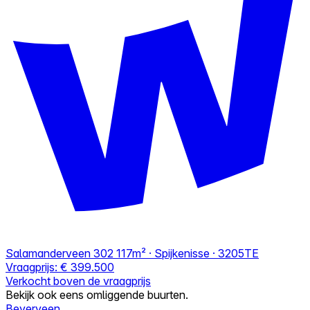
Salamanderveen 302
117m² · Spijkenisse · 3205TE
Vraagprijs:
€ 399.500
Verkocht boven de vraagprijs
Bekijk ook eens omliggende buurten.
Beverveen