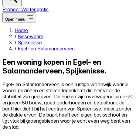
Probeer Walter gratis
Open menu
Home
/
Nissewaard
Close menu
/
Spijkenisse
/
Egel- en Salamanderveen
Een woning kopen in Egel- en
Salamanderveen, Spijkenisse.
Zelf kopen
Alles-in-één
Egel- en Salamanderveen is een rustige woonwijk waar je
Reviews
vooral gezinnen en stellen tegenkomt die hier voor de
Prijzen
stabiliteit zijn gebleven. De huizen zijn overwegend jaren-70
en jaren-80 bouw, goed onderhouden en betaalbaar. Je
Log in
bent hier dicht bij het centrum van Spijkenisse, maar zonder
Probeer Walter gratis
de drukte ervan. De buurt heeft een eigen basisschool en
ligt vlak bij groengebieden waar je echt even weg bent van
de stad.