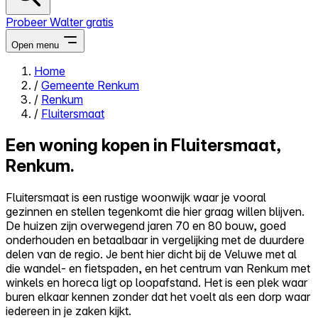
Probeer Walter gratis
Open menu
Home
/
Gemeente Renkum
Close menu
/
Renkum
/
Fluitersmaat
Een woning kopen in Fluitersmaat,
Renkum.
Zelf kopen
Alles-in-één
Fluitersmaat is een rustige woonwijk waar je vooral
Reviews
gezinnen en stellen tegenkomt die hier graag willen blijven.
Prijzen
De huizen zijn overwegend jaren 70 en 80 bouw, goed
onderhouden en betaalbaar in vergelijking met de duurdere
Log in
delen van de regio. Je bent hier dicht bij de Veluwe met al
Probeer Walter gratis
die wandel- en fietspaden, en het centrum van Renkum met
winkels en horeca ligt op loopafstand. Het is een plek waar
buren elkaar kennen zonder dat het voelt als een dorp waar
iedereen in je zaken kijkt.