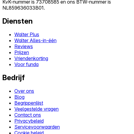
KvK-nummer is 73708585 en ons BTW-nummer is
NL859636033B01.
Diensten
Walter Plus
Walter Alles-in-één
Reviews
Prijzen
Vriendenkorting
Voor funda
Bedrijf
Over ons
Blog
Begrippenlijst
Veelgestelde vragen
Contact ons
Privacybeleid
Servicevoorwaarden
Cookie beleid