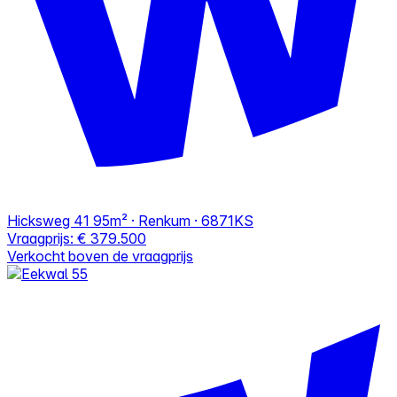
Hicksweg 41
95m² · Renkum · 6871KS
Vraagprijs:
€ 379.500
Verkocht boven de vraagprijs