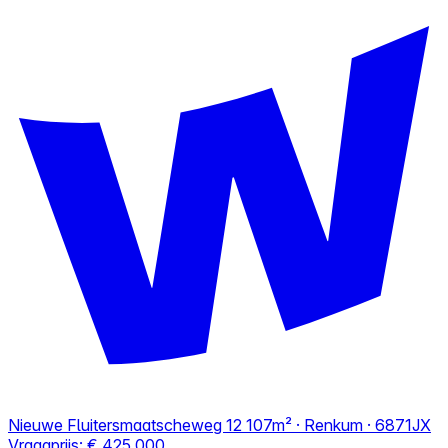
Nieuwe Fluitersmaatscheweg 12
107m² · Renkum · 6871JX
Vraagprijs:
€ 425.000