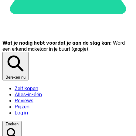
Wat je nodig hebt voordat je aan de slag kan:
Word
een erkend makelaar in je buurt (grapje).
Bereken nu
Zelf kopen
Alles-in-één
Reviews
Prijzen
Log in
Zoeken