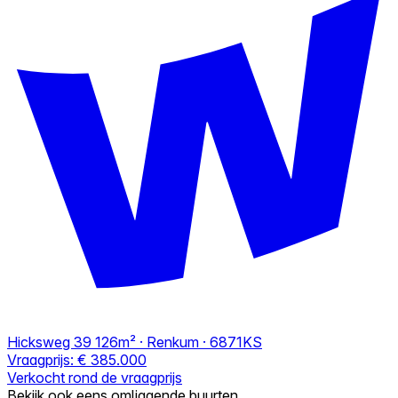
Hicksweg 39
126m² · Renkum · 6871KS
Vraagprijs:
€ 385.000
Verkocht rond de vraagprijs
Bekijk ook eens omliggende buurten.