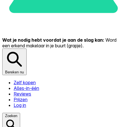
Wat je nodig hebt voordat je aan de slag kan:
Word
een erkend makelaar in je buurt (grapje).
Bereken nu
Zelf kopen
Alles-in-één
Reviews
Prijzen
Log in
Zoeken