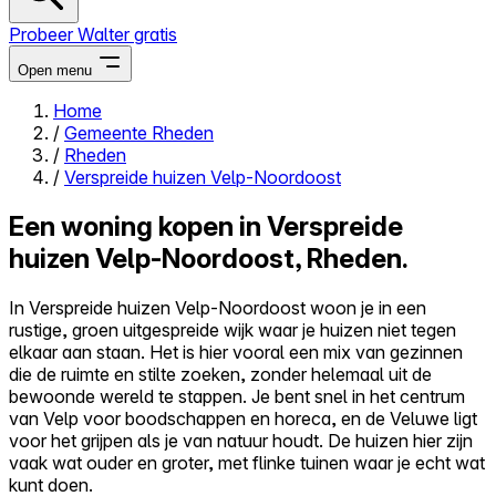
Probeer Walter gratis
Open menu
Home
/
Gemeente Rheden
Close menu
/
Rheden
/
Verspreide huizen Velp-Noordoost
Een woning kopen in Verspreide
huizen Velp-Noordoost, Rheden.
Zelf kopen
Alles-in-één
In Verspreide huizen Velp-Noordoost woon je in een
Reviews
rustige, groen uitgespreide wijk waar je huizen niet tegen
Prijzen
elkaar aan staan. Het is hier vooral een mix van gezinnen
die de ruimte en stilte zoeken, zonder helemaal uit de
Log in
bewoonde wereld te stappen. Je bent snel in het centrum
Probeer Walter gratis
van Velp voor boodschappen en horeca, en de Veluwe ligt
voor het grijpen als je van natuur houdt. De huizen hier zijn
vaak wat ouder en groter, met flinke tuinen waar je echt wat
kunt doen.