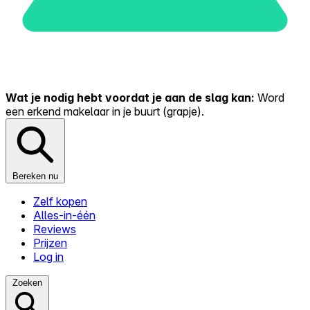
Wat je nodig hebt voordat je aan de slag kan:
Word
een erkend makelaar in je buurt (grapje).
Bereken nu
Zelf kopen
Alles-in-één
Reviews
Prijzen
Log in
Zoeken