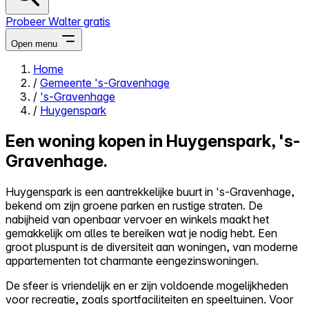
Probeer Walter gratis
Open menu
Home
/
Gemeente 's-Gravenhage
Close menu
/
's-Gravenhage
/
Huygenspark
Een woning kopen in Huygenspark, 's-
Gravenhage.
Zelf kopen
Alles-in-één
Huygenspark is een aantrekkelijke buurt in 's-Gravenhage,
Reviews
bekend om zijn groene parken en rustige straten. De
Prijzen
nabijheid van openbaar vervoer en winkels maakt het
gemakkelijk om alles te bereiken wat je nodig hebt. Een
Log in
groot pluspunt is de diversiteit aan woningen, van moderne
Probeer Walter gratis
appartementen tot charmante eengezinswoningen.
De sfeer is vriendelijk en er zijn voldoende mogelijkheden
voor recreatie, zoals sportfaciliteiten en speeltuinen. Voor