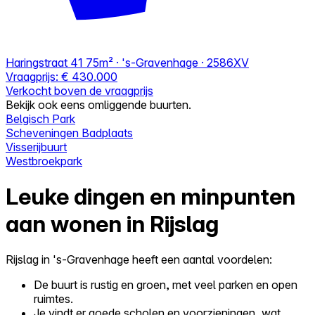
Haringstraat 41
75m² · 's-Gravenhage · 2586XV
Vraagprijs:
€ 430.000
Verkocht boven de vraagprijs
Bekijk ook eens omliggende buurten.
Belgisch Park
Scheveningen Badplaats
Visserijbuurt
Westbroekpark
Leuke dingen en minpunten
aan wonen in Rijslag
Rijslag in 's-Gravenhage heeft een aantal voordelen:
De buurt is rustig en groen, met veel parken en open
ruimtes.
Je vindt er goede scholen en voorzieningen, wat