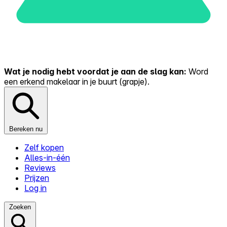
Wat je nodig hebt voordat je aan de slag kan:
Word
een erkend makelaar in je buurt (grapje).
Bereken nu
Zelf kopen
Alles-in-één
Reviews
Prijzen
Log in
Zoeken