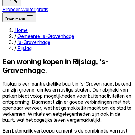
Probeer Walter gratis
Open menu
Home
/
Gemeente 's-Gravenhage
Close menu
/
's-Gravenhage
/
Rijslag
Een woning kopen in Rijslag, 's-
Gravenhage.
Zelf kopen
Alles-in-één
Rijslag is een aantrekkelijke buurt in 's-Gravenhage, bekend
Reviews
om zijn groene ruimtes en rustige straten. De nabijheid van
Prijzen
parken biedt volop mogelijkheden voor buitenactiviteiten en
ontspanning. Daarnaast zijn er goede verbindingen met het
Log in
openbaar vervoer, wat het gemakkelijk maakt om de stad te
Probeer Walter gratis
verkennen. Winkels en eetgelegenheden zijn ook in de
buurt, wat het dagelijks leven vergemakkelijkt.
Een belangrijk verkoopargument is de combinatie van rust