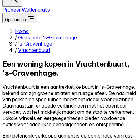
Probeer Walter gratis
Open menu
Home
/
Gemeente 's-Gravenhage
Close menu
/
's-Gravenhage
/
Vruchtenbuurt
Een woning kopen in Vruchtenbuurt,
's-Gravenhage.
Zelf kopen
Alles-in-één
Vruchtenbuurt is een aantrekkelijke buurt in 's-Gravenhage,
Reviews
bekend om zijn groene straten en rustige sfeer. De nabijheid
Prijzen
van parken en speeltuinen maakt het ideaal voor gezinnen.
Daarnaast zijn er goede verbindingen met het openbaar
Log in
vervoer, wat het makkelijk maakt om de stad te verkennen.
Probeer Walter gratis
Lokale winkels en eetgelegenheden bieden voldoende
opties voor dagelijkse benodigdheden en ontspanning.
Een belangrijk verkoopargument is de combinatie van rust