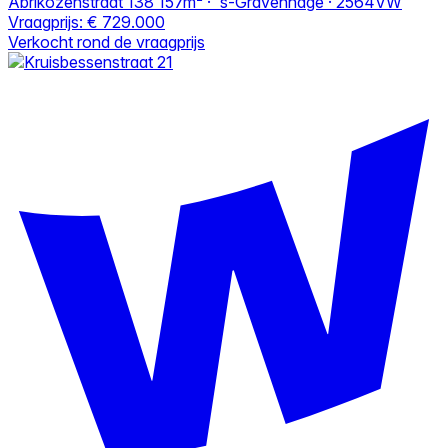
Abrikozenstraat 138
157m² · 's-Gravenhage · 2564VW
Vraagprijs:
€ 729.000
Verkocht rond de vraagprijs