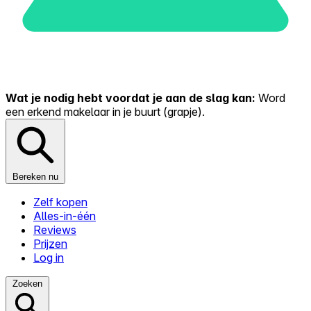
Wat je nodig hebt voordat je aan de slag kan:
Word
een erkend makelaar in je buurt (grapje).
Bereken nu
Zelf kopen
Alles-in-één
Reviews
Prijzen
Log in
Zoeken