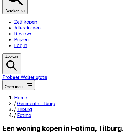
Bereken nu
Zelf kopen
Alles-in-één
Reviews
Prijzen
Log in
Zoeken
Probeer Walter gratis
Open menu
Home
/
Gemeente Tilburg
Close menu
/
Tilburg
/
Fatima
Een woning kopen in Fatima, Tilburg.