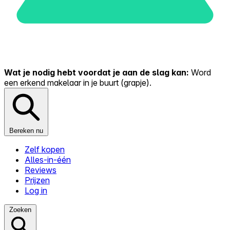
Wat je nodig hebt voordat je aan de slag kan:
Word
een erkend makelaar in je buurt (grapje).
Bereken nu
Zelf kopen
Alles-in-één
Reviews
Prijzen
Log in
Zoeken