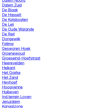
Dalem Noord
Dalem Zuid
De Blaak
De Hasselt
De Katsbogten
De Leij
De Oude Warande
De Reit
Dongewijk
Fatima
Gesworen Hoek
Groenewoud
Groeseind-Hoefstraat
Heerevelden
Heikant
Het Goirke
Het Zand
Heyhoef
Hoogvenne
Huibeven
Ind.terrein Loven
Jeruzalem
Kanaalzone