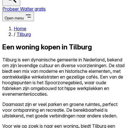
Probeer Walter gratis
Open menu
Home
/
Tilburg
Close menu
Een woning kopen in Tilburg
Tilburg is een dynamische gemeente in Nederland, bekend
om zijn levendige cultuur en diverse voorzieningen. De stad
Zelf kopen
biedt een mix van moderne en historische elementen, met
Alles-in-één
aantrekkelijke winkelstraten en gezellige cafés. Een van de
Reviews
hoogtepunten is het Spoorzonegebied, waar oude
Prijzen
fabrieken zijn omgebouwd tot hippe werkplekken en
evenementenlocaties.
Log in
Probeer Walter gratis
Daarnaast zijn er veel parken en groene ruimtes, perfect
voor ontspanning en recreatie. De bereikbaarheid is
uitstekend, met goede verbindingen naar andere steden.
Voor wie op zoek is naar een woning, biedt Tilburg een