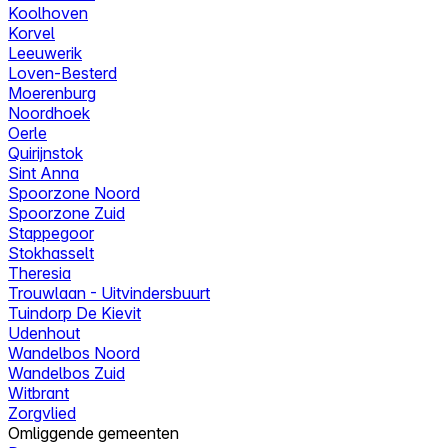
Koolhoven
Korvel
Leeuwerik
Loven-Besterd
Moerenburg
Noordhoek
Oerle
Quirijnstok
Sint Anna
Spoorzone Noord
Spoorzone Zuid
Stappegoor
Stokhasselt
Theresia
Trouwlaan - Uitvindersbuurt
Tuindorp De Kievit
Udenhout
Wandelbos Noord
Wandelbos Zuid
Witbrant
Zorgvlied
Omliggende gemeenten