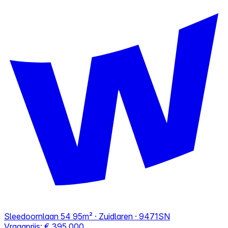
Sleedoornlaan 54
95m² · Zuidlaren · 9471SN
Vraagprijs:
€ 395.000