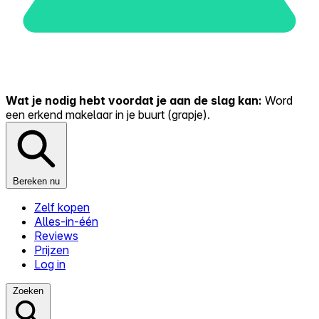
Wat je nodig hebt voordat je aan de slag kan:
Word
een erkend makelaar in je buurt (grapje).
Bereken nu
Zelf kopen
Alles-in-één
Reviews
Prijzen
Log in
Zoeken