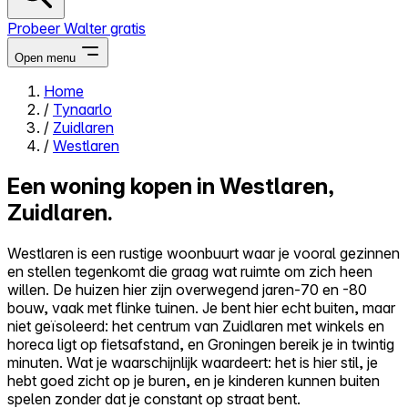
Probeer Walter gratis
Open menu
Home
/
Tynaarlo
Close menu
/
Zuidlaren
/
Westlaren
Een woning kopen in Westlaren,
Zuidlaren.
Zelf kopen
Alles-in-één
Westlaren is een rustige woonbuurt waar je vooral gezinnen
Reviews
en stellen tegenkomt die graag wat ruimte om zich heen
Prijzen
willen. De huizen hier zijn overwegend jaren-70 en -80
bouw, vaak met flinke tuinen. Je bent hier echt buiten, maar
Log in
niet geïsoleerd: het centrum van Zuidlaren met winkels en
Probeer Walter gratis
horeca ligt op fietsafstand, en Groningen bereik je in twintig
minuten. Wat je waarschijnlijk waardeert: het is hier stil, je
hebt goed zicht op je buren, en je kinderen kunnen buiten
spelen zonder dat je constant op straat bent.