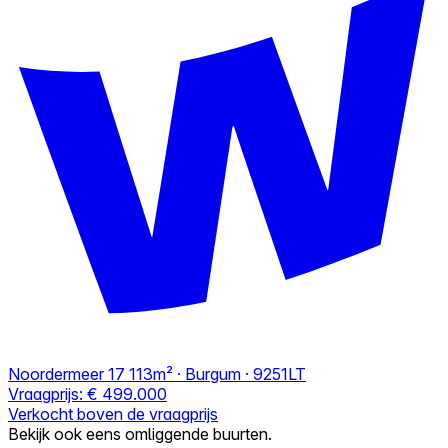
Noordermeer 17
113m² · Burgum · 9251LT
Vraagprijs:
€ 499.000
Verkocht boven de vraagprijs
Bekijk ook eens omliggende buurten.