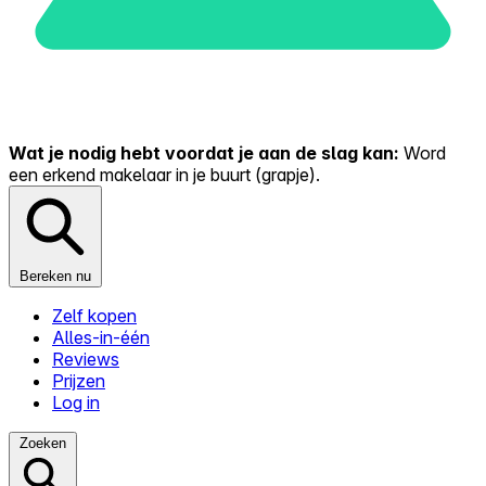
Wat je nodig hebt voordat je aan de slag kan:
Word
een erkend makelaar in je buurt (grapje).
Bereken nu
Zelf kopen
Alles-in-één
Reviews
Prijzen
Log in
Zoeken