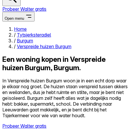
Probeer Walter gratis
Open menu
Home
/
Tytsjerksteradiel
Close menu
/
Burgum
/
Verspreide huizen Burgum
Een woning kopen in Verspreide
huizen Burgum, Burgum.
Zelf kopen
Alles-in-één
In Verspreide huizen Burgum woon je in een echt dorp waar
Reviews
je elkaar nog groet. De huizen staan verspreid tussen akkers
Prijzen
en weilanden, dus je hebt ruimte en stilte, maar je bent niet
geïsoleerd. Burgum zelf heeft alles wat je dagelijks nodig
Log in
hebt: bakker, supermarkt, school. De verbinding naar
Probeer Walter gratis
Leeuwarden gaat makkelijk, en je bent dicht bij het
Tsjerkermeer voor wie van water houdt.
Probeer Walter gratis