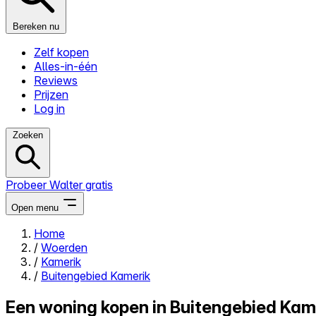
Bereken nu
Zelf kopen
Alles-in-één
Reviews
Prijzen
Log in
Zoeken
Probeer Walter gratis
Open menu
Home
/
Woerden
Close menu
/
Kamerik
/
Buitengebied Kamerik
Een woning kopen in Buitengebied Kame