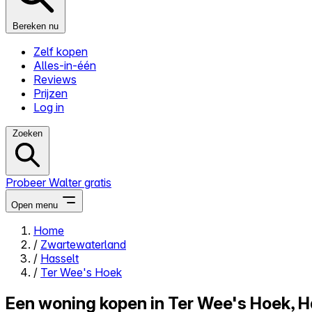
Bereken nu
Zelf kopen
Alles-in-één
Reviews
Prijzen
Log in
Zoeken
Probeer Walter gratis
Open menu
Home
/
Zwartewaterland
Close menu
/
Hasselt
/
Ter Wee's Hoek
Een woning kopen in Ter Wee's Hoek, H