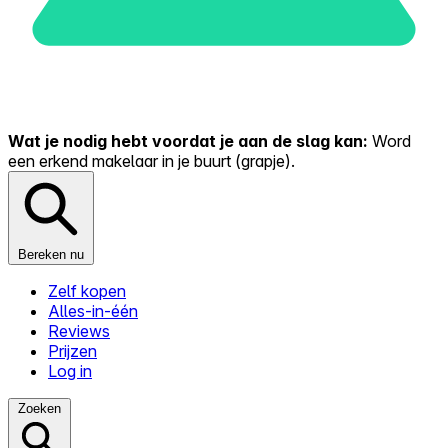
Wat je nodig hebt voordat je aan de slag kan:
Word
een erkend makelaar in je buurt (grapje).
Bereken nu
Zelf kopen
Alles-in-één
Reviews
Prijzen
Log in
Zoeken