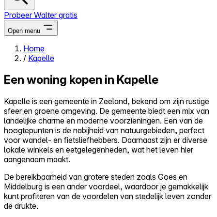
Probeer Walter gratis
Open menu
Home
/
Kapelle
Close menu
Een woning kopen in Kapelle
Kapelle is een gemeente in Zeeland, bekend om zijn rustige
sfeer en groene omgeving. De gemeente biedt een mix van
Zelf kopen
landelijke charme en moderne voorzieningen. Een van de
Alles-in-één
hoogtepunten is de nabijheid van natuurgebieden, perfect
Reviews
voor wandel- en fietsliefhebbers. Daarnaast zijn er diverse
Prijzen
lokale winkels en eetgelegenheden, wat het leven hier
aangenaam maakt.
Log in
Probeer Walter gratis
De bereikbaarheid van grotere steden zoals Goes en
Middelburg is een ander voordeel, waardoor je gemakkelijk
kunt profiteren van de voordelen van stedelijk leven zonder
de drukte.