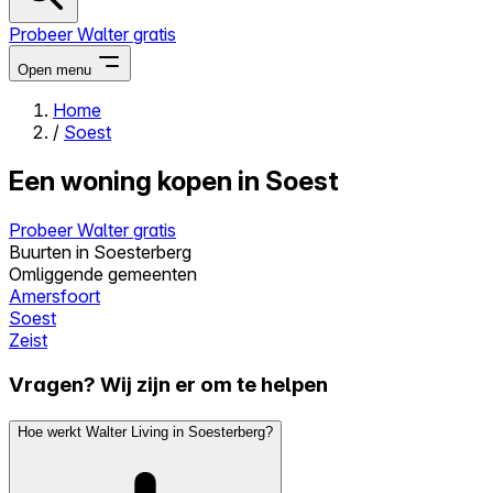
Probeer Walter gratis
Open menu
Home
/
Soest
Close menu
Een woning kopen in Soest
Probeer Walter gratis
Buurten in Soesterberg
Zelf kopen
Omliggende gemeenten
Alles-in-één
Amersfoort
Reviews
Soest
Prijzen
Zeist
Log in
Vragen? Wij zijn er om te helpen
Probeer Walter gratis
Hoe werkt Walter Living in Soesterberg?