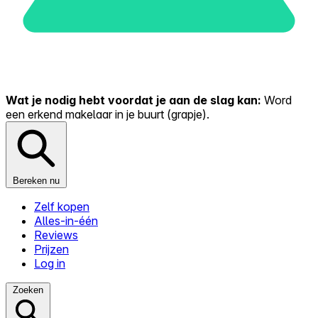
Wat je nodig hebt voordat je aan de slag kan:
Word
een erkend makelaar in je buurt (grapje).
Bereken nu
Zelf kopen
Alles-in-één
Reviews
Prijzen
Log in
Zoeken