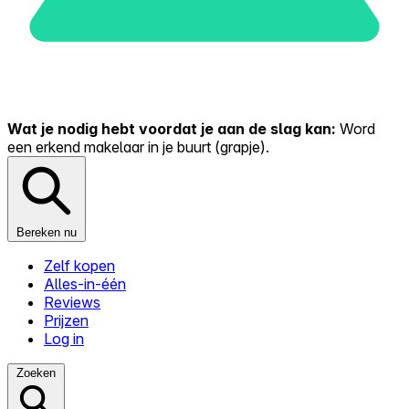
Wat je nodig hebt voordat je aan de slag kan:
Word
een erkend makelaar in je buurt (grapje).
Bereken nu
Zelf kopen
Alles-in-één
Reviews
Prijzen
Log in
Zoeken