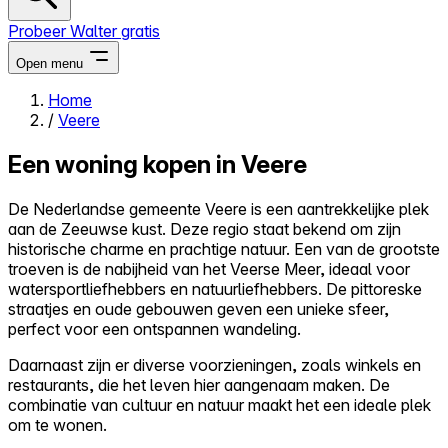
Probeer Walter gratis
Open menu
Home
/
Veere
Close menu
Een woning kopen in Veere
De Nederlandse gemeente Veere is een aantrekkelijke plek
aan de Zeeuwse kust. Deze regio staat bekend om zijn
Zelf kopen
historische charme en prachtige natuur. Een van de grootste
Alles-in-één
troeven is de nabijheid van het Veerse Meer, ideaal voor
Reviews
watersportliefhebbers en natuurliefhebbers. De pittoreske
Prijzen
straatjes en oude gebouwen geven een unieke sfeer,
perfect voor een ontspannen wandeling.
Log in
Probeer Walter gratis
Daarnaast zijn er diverse voorzieningen, zoals winkels en
restaurants, die het leven hier aangenaam maken. De
combinatie van cultuur en natuur maakt het een ideale plek
om te wonen.