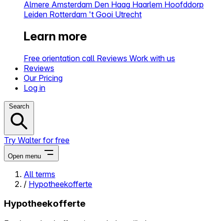
Almere
Amsterdam
Den Haag
Haarlem
Hoofddorp
Leiden
Rotterdam
't Gooi
Utrecht
Learn more
Free orientation call
Reviews
Work with us
Reviews
Our Pricing
Log in
Search
Try Walter for free
Open menu
All terms
/
Hypotheekofferte
Close menu
Hypotheekofferte