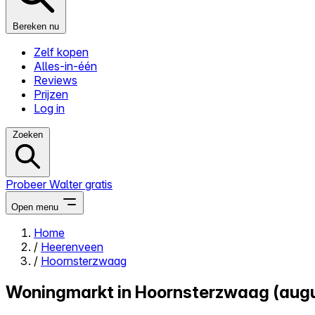
Bereken nu
Zelf kopen
Alles-in-één
Reviews
Prijzen
Log in
Zoeken
Probeer Walter gratis
Open menu
Home
/
Heerenveen
Close menu
/
Hoornsterzwaag
Woningmarkt in Hoornsterzwaag (aug