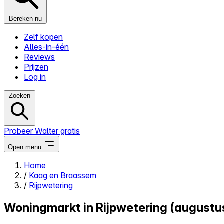
Bereken nu
Zelf kopen
Alles-in-één
Reviews
Prijzen
Log in
Zoeken
Probeer Walter gratis
Open menu
Home
/
Kaag en Braassem
Close menu
/
Rijpwetering
Woningmarkt in Rijpwetering (augustu