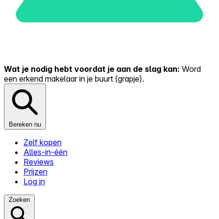
Wat je nodig hebt voordat je aan de slag kan:
Word
een erkend makelaar in je buurt (grapje).
Bereken nu
Zelf kopen
Alles-in-één
Reviews
Prijzen
Log in
Zoeken