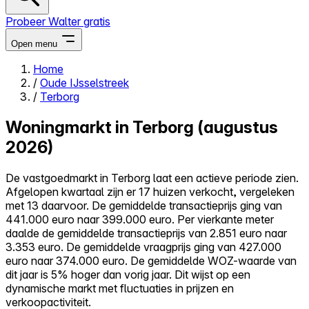
Probeer Walter gratis
Open menu
Home
/
Oude IJsselstreek
Close menu
/
Terborg
Woningmarkt in Terborg (augustus
2026)
Zelf kopen
De vastgoedmarkt in Terborg laat een actieve periode zien.
Alles-in-één
Afgelopen kwartaal zijn er 17 huizen verkocht, vergeleken
Reviews
met 13 daarvoor. De gemiddelde transactieprijs ging van
Prijzen
441.000 euro naar 399.000 euro. Per vierkante meter
daalde de gemiddelde transactieprijs van 2.851 euro naar
Log in
3.353 euro. De gemiddelde vraagprijs ging van 427.000
Probeer Walter gratis
euro naar 374.000 euro. De gemiddelde WOZ-waarde van
dit jaar is 5% hoger dan vorig jaar. Dit wijst op een
dynamische markt met fluctuaties in prijzen en
verkoopactiviteit.