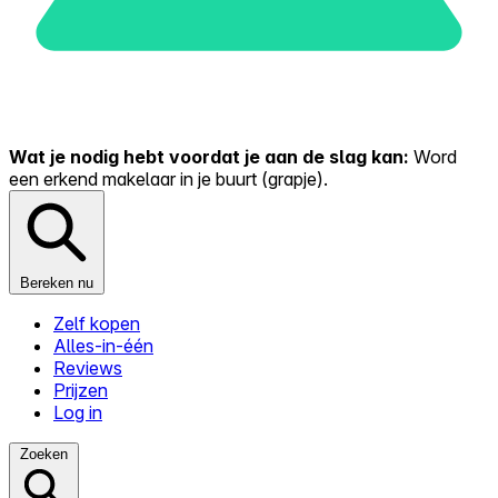
Wat je nodig hebt voordat je aan de slag kan:
Word
een erkend makelaar in je buurt (grapje).
Bereken nu
Zelf kopen
Alles-in-één
Reviews
Prijzen
Log in
Zoeken