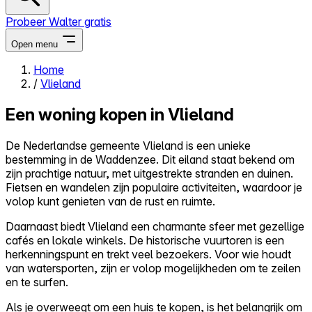
Probeer Walter gratis
Open menu
Home
/
Vlieland
Close menu
Een woning kopen in Vlieland
De Nederlandse gemeente Vlieland is een unieke
bestemming in de Waddenzee. Dit eiland staat bekend om
Zelf kopen
zijn prachtige natuur, met uitgestrekte stranden en duinen.
Alles-in-één
Fietsen en wandelen zijn populaire activiteiten, waardoor je
Reviews
volop kunt genieten van de rust en ruimte.
Prijzen
Daarnaast biedt Vlieland een charmante sfeer met gezellige
Log in
cafés en lokale winkels. De historische vuurtoren is een
Probeer Walter gratis
herkenningspunt en trekt veel bezoekers. Voor wie houdt
van watersporten, zijn er volop mogelijkheden om te zeilen
en te surfen.
Als je overweegt om een huis te kopen, is het belangrijk om