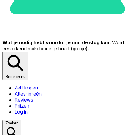
Wat je nodig hebt voordat je aan de slag kan:
Word
een erkend makelaar in je buurt (grapje).
Bereken nu
Zelf kopen
Alles-in-één
Reviews
Prijzen
Log in
Zoeken