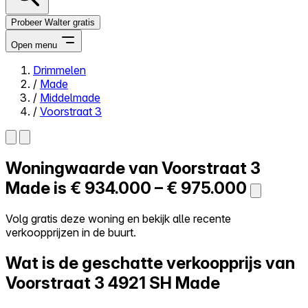
Probeer Walter gratis
Open menu
Drimmelen
/
Made
Close menu
/
Middelmade
/
Voorstraat 3
Woningwaarde van
Voorstraat 3
Zelf kopen
Alles-in-één
Made is
€ 934.000 – € 975.000
Reviews
Prijzen
Volg gratis deze woning en bekijk alle recente
verkoopprijzen in de buurt.
Log in
Probeer Walter gratis
Wat is de geschatte verkoopprijs van
Voorstraat 3
4921 SH Made