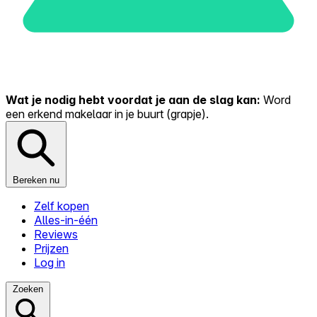
Wat je nodig hebt voordat je aan de slag kan:
Word
een erkend makelaar in je buurt (grapje).
Bereken nu
Zelf kopen
Alles-in-één
Reviews
Prijzen
Log in
Zoeken