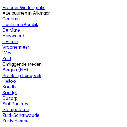
Probeer Walter gratis
Alle buurten in Alkmaar
Centrum
Daalmeer/Koedijk
De Mare
Huiswaard
Overdie
Vroonermeer
West
Zuid
Omliggende steden
Bergen (NH)
Broek op Langedijk
Heiloo
Koedijk
Koedijk
Oudorp
Sint Pancras
Stompetoren
Zuid-Scharwoude
Zuidschermer