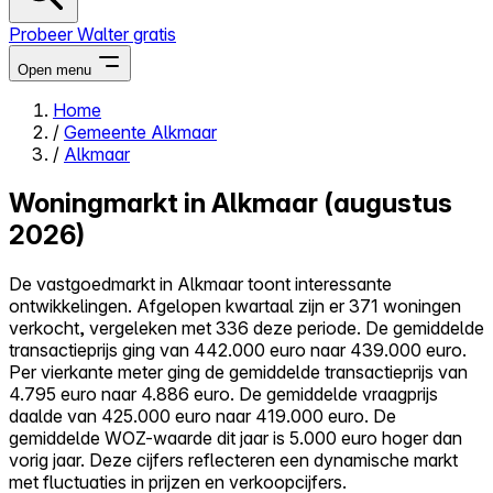
Probeer Walter gratis
Open menu
Home
/
Gemeente Alkmaar
Close menu
/
Alkmaar
Woningmarkt in Alkmaar (augustus
2026)
Zelf kopen
De vastgoedmarkt in Alkmaar toont interessante
Alles-in-één
ontwikkelingen. Afgelopen kwartaal zijn er 371 woningen
Reviews
verkocht, vergeleken met 336 deze periode. De gemiddelde
Prijzen
transactieprijs ging van 442.000 euro naar 439.000 euro.
Per vierkante meter ging de gemiddelde transactieprijs van
Log in
4.795 euro naar 4.886 euro. De gemiddelde vraagprijs
Probeer Walter gratis
daalde van 425.000 euro naar 419.000 euro. De
gemiddelde WOZ-waarde dit jaar is 5.000 euro hoger dan
vorig jaar. Deze cijfers reflecteren een dynamische markt
met fluctuaties in prijzen en verkoopcijfers.