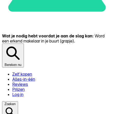
Wat je nodig hebt voordat je aan de slag kan:
Word
een erkend makelaar in je buurt (grapje).
Bereken nu
Zelf kopen
Alles-in-één
Reviews
Prijzen
Log in
Zoeken