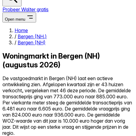
Probeer Walter gratis
Open menu
Home
/
Bergen (NH.)
Close menu
/
Bergen (NH)
Woningmarkt in Bergen (NH)
(augustus 2026)
Zelf kopen
De vastgoedmarkt in Bergen (NH) laat een actieve
Alles-in-één
ontwikkeling zien. Afgelopen kwartaal zijn er 43 huizen
Reviews
verkocht, vergeleken met 46 deze periode. De gemiddelde
Prijzen
transactieprijs ging van 773.000 euro naar 885.000 euro.
Per vierkante meter steeg de gemiddelde transactieprijs van
Log in
6.481 euro naar 6.605 euro. De gemiddelde vraagprijs ging
Probeer Walter gratis
van 824.000 euro naar 936.000 euro. De gemiddelde
WOZ-waarde van dit jaar is 10.000 euro hoger dan vorig
jaar. Dit wijst op een sterke vraag en stijgende prijzen in de
regio.