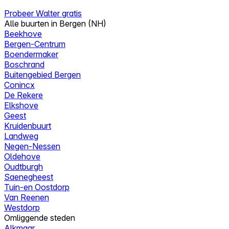
Probeer Walter gratis
Alle buurten in Bergen (NH)
Beekhove
Bergen-Centrum
Boendermaker
Boschrand
Buitengebied Bergen
Conincx
De Rekere
Elkshove
Geest
Kruidenbuurt
Landweg
Negen-Nessen
Oldehove
Oudtburgh
Saenegheest
Tuin-en Oostdorp
Van Reenen
Westdorp
Omliggende steden
Alkmaar