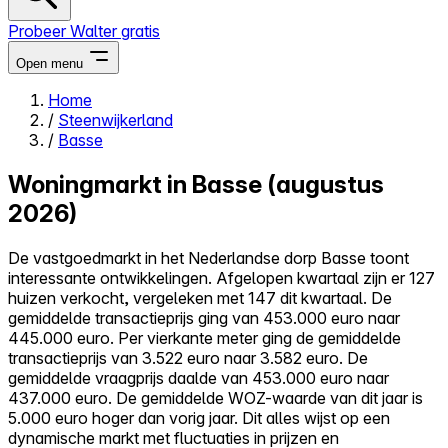
Probeer Walter gratis
Open menu
Home
/
Steenwijkerland
Close menu
/
Basse
Woningmarkt in Basse (augustus
2026)
Zelf kopen
De vastgoedmarkt in het Nederlandse dorp Basse toont
Alles-in-één
interessante ontwikkelingen. Afgelopen kwartaal zijn er 127
Reviews
huizen verkocht, vergeleken met 147 dit kwartaal. De
Prijzen
gemiddelde transactieprijs ging van 453.000 euro naar
445.000 euro. Per vierkante meter ging de gemiddelde
Log in
transactieprijs van 3.522 euro naar 3.582 euro. De
Probeer Walter gratis
gemiddelde vraagprijs daalde van 453.000 euro naar
437.000 euro. De gemiddelde WOZ-waarde van dit jaar is
5.000 euro hoger dan vorig jaar. Dit alles wijst op een
dynamische markt met fluctuaties in prijzen en