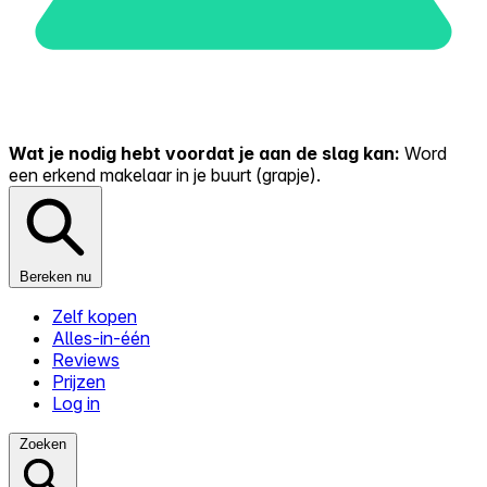
Wat je nodig hebt voordat je aan de slag kan:
Word
een erkend makelaar in je buurt (grapje).
Bereken nu
Zelf kopen
Alles-in-één
Reviews
Prijzen
Log in
Zoeken