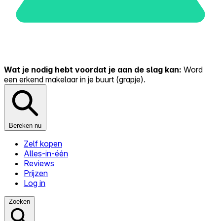
Wat je nodig hebt voordat je aan de slag kan:
Word
een erkend makelaar in je buurt (grapje).
Bereken nu
Zelf kopen
Alles-in-één
Reviews
Prijzen
Log in
Zoeken