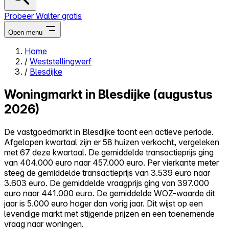
Probeer Walter gratis
Open menu
Home
/
Weststellingwerf
Close menu
/
Blesdijke
Woningmarkt in Blesdijke (augustus
2026)
Zelf kopen
De vastgoedmarkt in Blesdijke toont een actieve periode.
Alles-in-één
Afgelopen kwartaal zijn er 58 huizen verkocht, vergeleken
Reviews
met 67 deze kwartaal. De gemiddelde transactieprijs ging
Prijzen
van 404.000 euro naar 457.000 euro. Per vierkante meter
steeg de gemiddelde transactieprijs van 3.539 euro naar
Log in
3.603 euro. De gemiddelde vraagprijs ging van 397.000
Probeer Walter gratis
euro naar 441.000 euro. De gemiddelde WOZ-waarde dit
jaar is 5.000 euro hoger dan vorig jaar. Dit wijst op een
levendige markt met stijgende prijzen en een toenemende
vraag naar woningen.