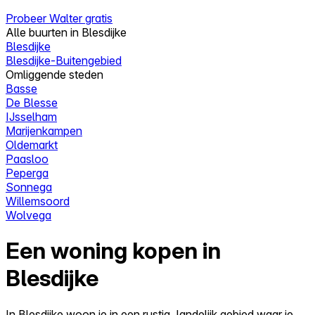
Probeer Walter gratis
Alle buurten in Blesdijke
Blesdijke
Blesdijke-Buitengebied
Omliggende steden
Basse
De Blesse
IJsselham
Marijenkampen
Oldemarkt
Paasloo
Peperga
Sonnega
Willemsoord
Wolvega
Een woning kopen in
Blesdijke
In Blesdijke woon je in een rustig, landelijk gebied waar je