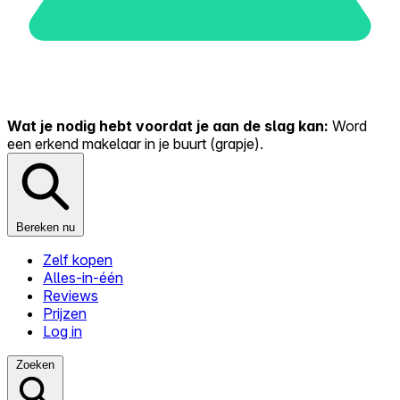
Wat je nodig hebt voordat je aan de slag kan:
Word
een erkend makelaar in je buurt (grapje).
Bereken nu
Zelf kopen
Alles-in-één
Reviews
Prijzen
Log in
Zoeken