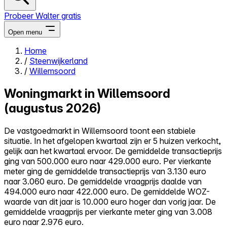
Probeer Walter gratis
Open menu
Home
/
Steenwijkerland
Close menu
/
Willemsoord
Woningmarkt in Willemsoord
(augustus 2026)
Zelf kopen
De vastgoedmarkt in Willemsoord toont een stabiele
Alles-in-één
situatie. In het afgelopen kwartaal zijn er 5 huizen verkocht,
Reviews
gelijk aan het kwartaal ervoor. De gemiddelde transactieprijs
Prijzen
ging van 500.000 euro naar 429.000 euro. Per vierkante
meter ging de gemiddelde transactieprijs van 3.130 euro
Log in
naar 3.060 euro. De gemiddelde vraagprijs daalde van
Probeer Walter gratis
494.000 euro naar 422.000 euro. De gemiddelde WOZ-
waarde van dit jaar is 10.000 euro hoger dan vorig jaar. De
gemiddelde vraagprijs per vierkante meter ging van 3.008
euro naar 2.976 euro.