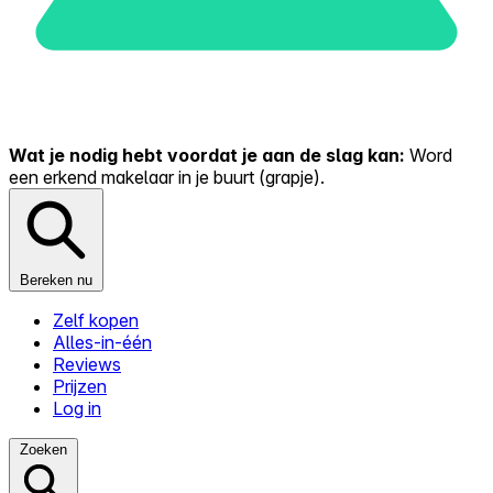
Wat je nodig hebt voordat je aan de slag kan:
Word
een erkend makelaar in je buurt (grapje).
Bereken nu
Zelf kopen
Alles-in-één
Reviews
Prijzen
Log in
Zoeken