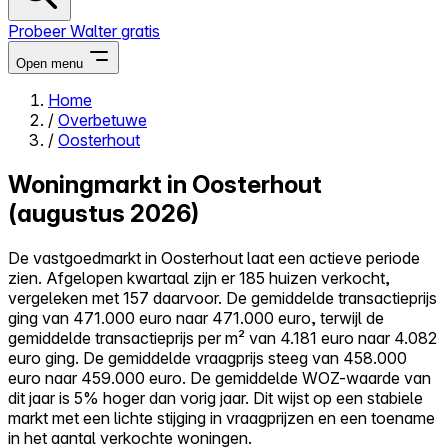
Probeer Walter gratis
Open menu
Home
/
Overbetuwe
Close menu
/
Oosterhout
Woningmarkt in Oosterhout
(augustus 2026)
Zelf kopen
De vastgoedmarkt in Oosterhout laat een actieve periode
Alles-in-één
zien. Afgelopen kwartaal zijn er 185 huizen verkocht,
Reviews
vergeleken met 157 daarvoor. De gemiddelde transactieprijs
Prijzen
ging van 471.000 euro naar 471.000 euro, terwijl de
gemiddelde transactieprijs per m² van 4.181 euro naar 4.082
Log in
euro ging. De gemiddelde vraagprijs steeg van 458.000
Probeer Walter gratis
euro naar 459.000 euro. De gemiddelde WOZ-waarde van
dit jaar is 5% hoger dan vorig jaar. Dit wijst op een stabiele
markt met een lichte stijging in vraagprijzen en een toename
in het aantal verkochte woningen.