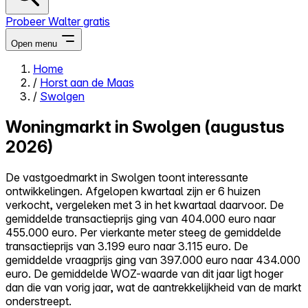
Probeer Walter gratis
Open menu
Home
/
Horst aan de Maas
Close menu
/
Swolgen
Woningmarkt in Swolgen (augustus
2026)
Zelf kopen
De vastgoedmarkt in Swolgen toont interessante
Alles-in-één
ontwikkelingen. Afgelopen kwartaal zijn er 6 huizen
Reviews
verkocht, vergeleken met 3 in het kwartaal daarvoor. De
Prijzen
gemiddelde transactieprijs ging van 404.000 euro naar
455.000 euro. Per vierkante meter steeg de gemiddelde
Log in
transactieprijs van 3.199 euro naar 3.115 euro. De
Probeer Walter gratis
gemiddelde vraagprijs ging van 397.000 euro naar 434.000
euro. De gemiddelde WOZ-waarde van dit jaar ligt hoger
dan die van vorig jaar, wat de aantrekkelijkheid van de markt
onderstreept.