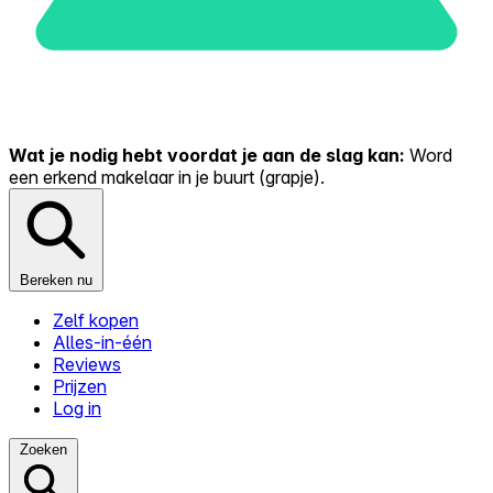
Wat je nodig hebt voordat je aan de slag kan:
Word
een erkend makelaar in je buurt (grapje).
Bereken nu
Zelf kopen
Alles-in-één
Reviews
Prijzen
Log in
Zoeken