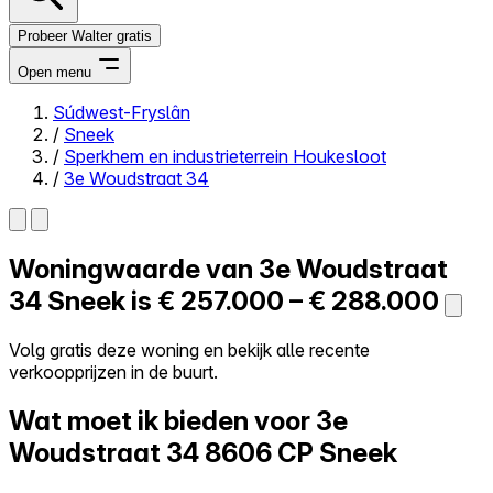
Probeer Walter gratis
Open menu
Súdwest-Fryslân
/
Sneek
Close menu
/
Sperkhem en industrieterrein Houkesloot
/
3e Woudstraat 34
Woningwaarde van
3e Woudstraat
Zelf kopen
Alles-in-één
34
Sneek is
€ 257.000 – € 288.000
Reviews
Prijzen
Volg gratis deze woning en bekijk alle recente
verkoopprijzen in de buurt.
Log in
Probeer Walter gratis
Wat moet ik bieden voor 3e
Woudstraat 34
8606 CP Sneek