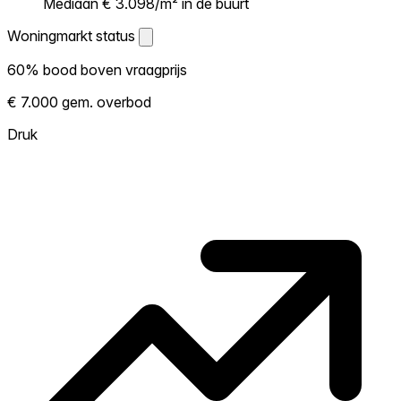
Mediaan € 3.098/m² in de buurt
Woningmarkt status
Woningmarkt status
60% bood boven vraagprijs
Laat zien hoe competitief de markt hier is.
€ 7.000 gem. overbod
Hoe meer woningen boven vraagprijs
verkopen, hoe heter. Heet? Verwacht
Druk
concurrentie en overweeg boven vraagprijs
te bieden. Koud? Meer ruimte om te
onderhandelen. Gebaseerd op 53
transacties in de afgelopen 12 maanden in
deze buurt.