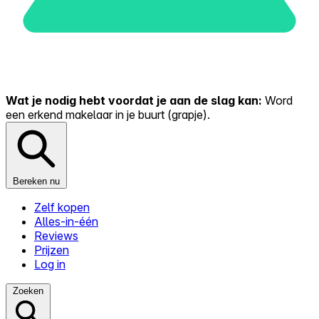
Wat je nodig hebt voordat je aan de slag kan:
Word
een erkend makelaar in je buurt (grapje).
Bereken nu
Zelf kopen
Alles-in-één
Reviews
Prijzen
Log in
Zoeken