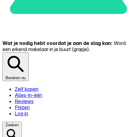
Wat je nodig hebt voordat je aan de slag kan:
Word
een erkend makelaar in je buurt (grapje).
Bereken nu
Zelf kopen
Alles-in-één
Reviews
Prijzen
Log in
Zoeken