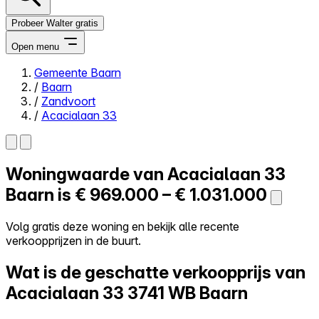
Probeer Walter gratis
Open menu
Gemeente Baarn
/
Baarn
Close menu
/
Zandvoort
/
Acacialaan 33
Woningwaarde van
Acacialaan 33
Zelf kopen
Alles-in-één
Baarn is
€ 969.000 – € 1.031.000
Reviews
Prijzen
Volg gratis deze woning en bekijk alle recente
verkoopprijzen in de buurt.
Log in
Probeer Walter gratis
Wat is de geschatte verkoopprijs van
Acacialaan 33
3741 WB Baarn