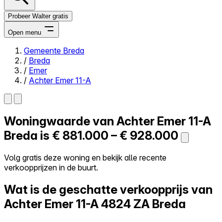
Probeer Walter gratis
Open menu
Gemeente Breda
/
Breda
Close menu
/
Emer
/
Achter Emer 11-A
Woningwaarde van
Achter Emer 11-A
Zelf kopen
Alles-in-één
Breda is
€ 881.000 – € 928.000
Reviews
Prijzen
Volg gratis deze woning en bekijk alle recente
verkoopprijzen in de buurt.
Log in
Probeer Walter gratis
Wat is de geschatte verkoopprijs van
Achter Emer 11-A
4824 ZA Breda