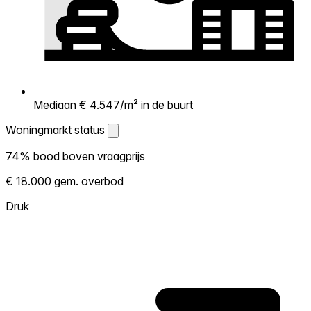
Mediaan € 4.547/m² in de buurt
Woningmarkt status
Woningmarkt status
74% bood boven vraagprijs
Laat zien hoe competitief de markt hier is.
€ 18.000 gem. overbod
Hoe meer woningen boven vraagprijs
verkopen, hoe heter. Heet? Verwacht
Druk
concurrentie en overweeg boven vraagprijs
te bieden. Koud? Meer ruimte om te
onderhandelen. Gebaseerd op 473
transacties in de afgelopen 12 maanden in
deze buurt.