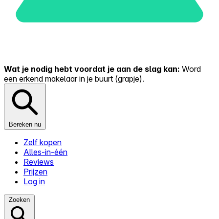
Wat je nodig hebt voordat je aan de slag kan:
Word
een erkend makelaar in je buurt (grapje).
Bereken nu
Zelf kopen
Alles-in-één
Reviews
Prijzen
Log in
Zoeken