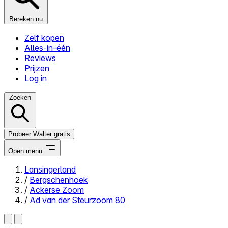
Bereken nu
Zelf kopen
Alles-in-één
Reviews
Prijzen
Log in
Zoeken
Probeer Walter gratis
Open menu
Lansingerland
/
Bergschenhoek
Close menu
/
Ackerse Zoom
/
Ad van der Steurzoom 80