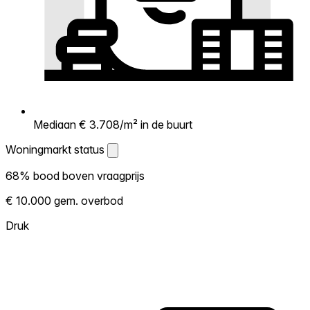
Mediaan € 3.708/m² in de buurt
Woningmarkt status
Woningmarkt status
68% bood boven vraagprijs
Laat zien hoe competitief de markt hier is.
€ 10.000 gem. overbod
Hoe meer woningen boven vraagprijs
verkopen, hoe heter. Heet? Verwacht
Druk
concurrentie en overweeg boven vraagprijs
te bieden. Koud? Meer ruimte om te
onderhandelen. Gebaseerd op 22
transacties in de afgelopen 12 maanden in
deze buurt.