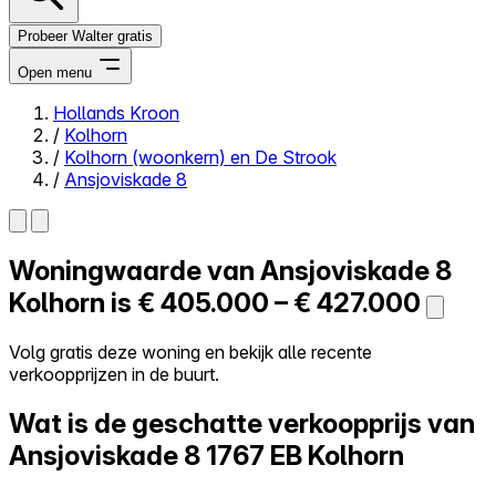
Probeer Walter gratis
Open menu
Hollands Kroon
/
Kolhorn
Close menu
/
Kolhorn (woonkern) en De Strook
/
Ansjoviskade 8
Woningwaarde van
Ansjoviskade 8
Zelf kopen
Alles-in-één
Kolhorn is
€ 405.000 – € 427.000
Reviews
Prijzen
Volg gratis deze woning en bekijk alle recente
verkoopprijzen in de buurt.
Log in
Probeer Walter gratis
Wat is de geschatte verkoopprijs van
Ansjoviskade 8
1767 EB Kolhorn