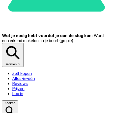
Wat je nodig hebt voordat je aan de slag kan:
Word
een erkend makelaar in je buurt (grapje).
Bereken nu
Zelf kopen
Alles-in-één
Reviews
Prijzen
Log in
Zoeken