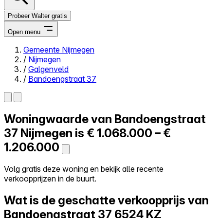
Probeer Walter gratis
Open menu
Gemeente Nijmegen
/
Nijmegen
Close menu
/
Galgenveld
/
Bandoengstraat 37
Woningwaarde van
Bandoengstraat
Zelf kopen
Alles-in-één
37
Nijmegen is
€ 1.068.000 – €
Reviews
1.206.000
Prijzen
Log in
Volg gratis deze woning en bekijk alle recente
Probeer Walter gratis
verkoopprijzen in de buurt.
Wat is de geschatte verkoopprijs van
Bandoengstraat 37
6524 KZ