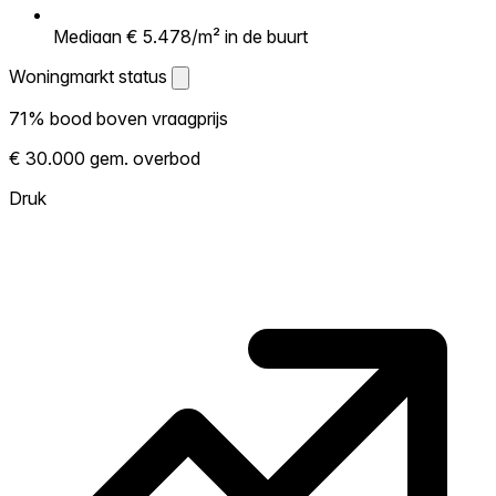
Mediaan € 5.478/m² in de buurt
Woningmarkt status
Woningmarkt status
71% bood boven vraagprijs
Laat zien hoe competitief de markt hier is.
€ 30.000 gem. overbod
Hoe meer woningen boven vraagprijs
verkopen, hoe heter. Heet? Verwacht
Druk
concurrentie en overweeg boven vraagprijs
te bieden. Koud? Meer ruimte om te
onderhandelen. Gebaseerd op 83
transacties in de afgelopen 12 maanden in
deze buurt.