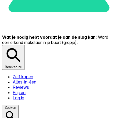
Wat je nodig hebt voordat je aan de slag kan:
Word
een erkend makelaar in je buurt (grapje).
Bereken nu
Zelf kopen
Alles-in-één
Reviews
Prijzen
Log in
Zoeken