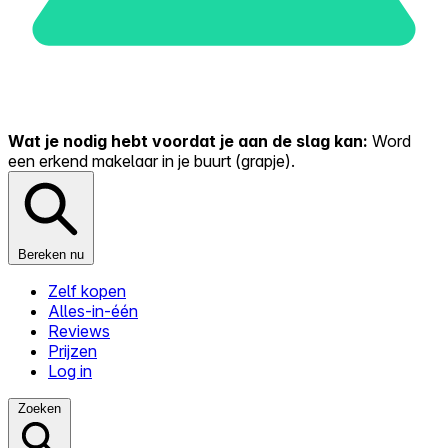
Wat je nodig hebt voordat je aan de slag kan:
Word
een erkend makelaar in je buurt (grapje).
Bereken nu
Zelf kopen
Alles-in-één
Reviews
Prijzen
Log in
Zoeken