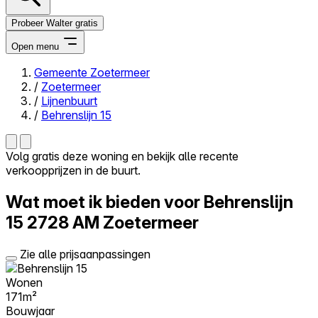
Probeer Walter gratis
Open menu
Gemeente Zoetermeer
/
Zoetermeer
Close menu
/
Lijnenbuurt
/
Behrenslijn 15
Volg gratis deze woning en bekijk alle recente
verkoopprijzen in de buurt.
Zelf kopen
Alles-in-één
Wat moet ik bieden voor Behrenslijn
Reviews
Prijzen
15
2728 AM Zoetermeer
Log in
Zie alle prijsaanpassingen
Probeer Walter gratis
Wonen
171m²
Bouwjaar