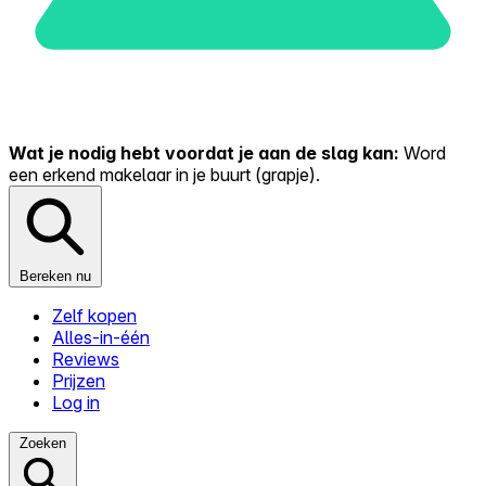
Wat je nodig hebt voordat je aan de slag kan:
Word
een erkend makelaar in je buurt (grapje).
Bereken nu
Zelf kopen
Alles-in-één
Reviews
Prijzen
Log in
Zoeken