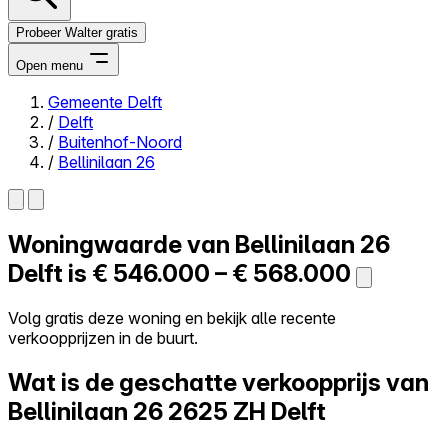
Probeer Walter gratis
Open menu
Gemeente Delft
/
Delft
Close menu
/
Buitenhof-Noord
/
Bellinilaan 26
Woningwaarde van
Bellinilaan 26
Zelf kopen
Alles-in-één
Delft is
€ 546.000 – € 568.000
Reviews
Prijzen
Volg gratis deze woning en bekijk alle recente
verkoopprijzen in de buurt.
Log in
Probeer Walter gratis
Wat is de geschatte verkoopprijs van
Bellinilaan 26
2625 ZH Delft